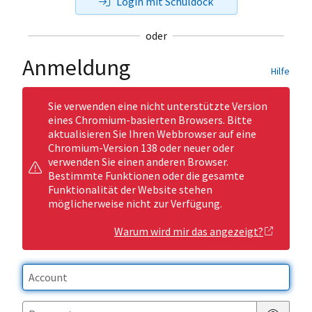
Login mit Schuldock
oder
Anmeldung
Hilfe
Sie verwenden eine nicht unterstützte Version
eines Chromium-basierten Browsers. Bitte
aktualisieren Sie Ihren Webbrowser auf eine
Chromium-Version 138 oder neuer oder
verwenden Sie einen anderen Browser.
Bestimmte Funktionen oder die gesamte
Funktionalität der Website stehen
möglicherweise nicht zur Verfügung.
Warum wird mir das angezeigt?